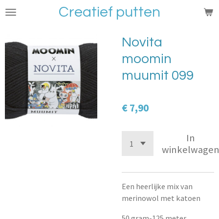
Creatief putten
Ga
direct
naar
Novita
de
moomin
hoofdinhoud
muumit 099
€ 7,90
In
winkelwage
Een heerlijke mix van
merinowol met katoen
50 gram-125 meter