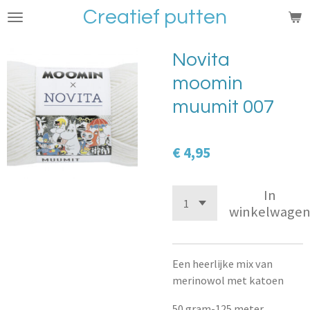
Creatief putten
Ga
direct
naar
Novita
de
moomin
hoofdinhoud
muumit 007
€ 4,95
In
winkelwage
Een heerlijke mix van
merinowol met katoen
50 gram-125 meter