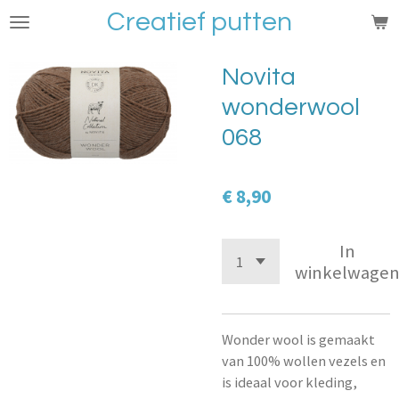
Creatief putten
Ga
direct
naar
Novita
de
wonderwool
hoofdinhoud
068
€ 8,90
In
winkelwage
Wonder wool is gemaakt
van 100% wollen vezels en
is ideaal voor kleding,