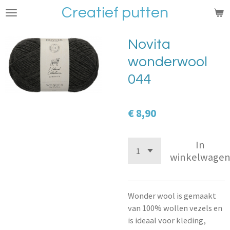
Creatief putten
Ga
direct
naar
Novita
de
wonderwool
hoofdinhoud
044
€ 8,90
In
winkelwage
Wonder wool is gemaakt
van 100% wollen vezels en
is ideaal voor kleding,