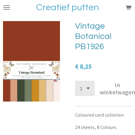
Creatief putten
Ga
direct
naar
Vintage
de
Botanical
hoofdinhoud
PB1926
€ 8,25
In
winkelwage
Coloured card colletion
24 sheets, 8 Colours