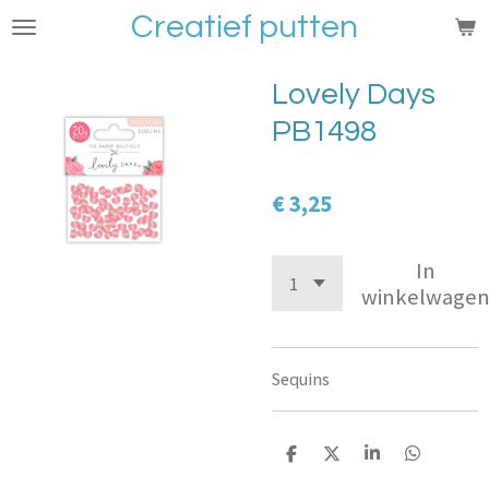
Creatief putten
Ga
direct
naar
Lovely Days
de
PB1498
hoofdinhoud
€ 3,25
In
winkelwage
Sequins
D
D
S
D
e
e
h
e