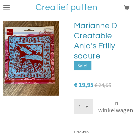
Creatief putten
Ga
direct
naar
Marianne D
de
Creatable
hoofdinhoud
Anja’s Frilly
sqaure
Sale!
€ 19,95
€ 24,95
In
winkelwage
LR0470