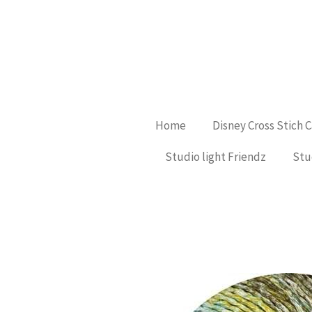
Ga
direct
naar
de
hoofdinhoud
Home
Disney Cross Stich 
Studio light Friendz
Stu