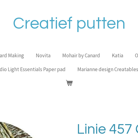
Creatief putten
Card Making
Novita
Mohair by Canard
Katia
O
dio Light Essentials Paper pad
Marianne design Creatable
Linie 457