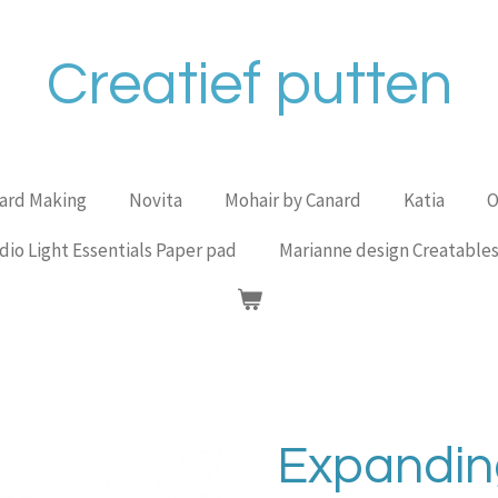
Creatief putten
Card Making
Novita
Mohair by Canard
Katia
O
dio Light Essentials Paper pad
Marianne design Creatable
Expandin