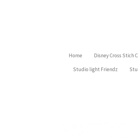
Ga
direct
naar
de
hoofdinhoud
Home
Disney Cross Stich 
Studio light Friendz
Stu