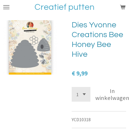
Creatief putten
Ga
direct
naar
Dies Yvonne
de
Creations Bee
hoofdinhoud
Honey Bee
Hive
€ 9,99
In
winkelwage
YCD10318