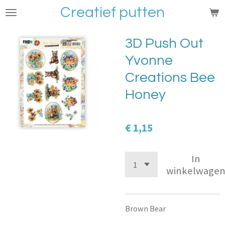
Creatief putten
Ga
direct
naar
3D Push Out
de
Yvonne
hoofdinhoud
Creations Bee
Honey
€ 1,15
In
winkelwage
Brown Bear